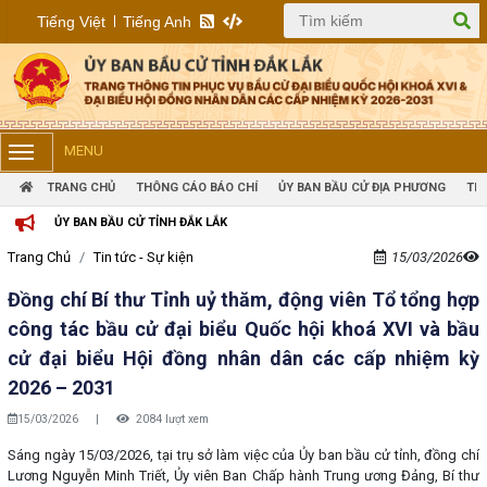
Tiếng Việt
Tiếng Anh
MENU
TRANG CHỦ
THÔNG CÁO BÁO CHÍ
ỦY BAN BẦU CỬ ĐỊA PHƯƠNG
TIN
ỦY BAN BẦU CỬ TỈNH ĐẮK LẮK
Trang Chủ
Tin tức - Sự kiện
15/03/2026
Đồng chí Bí thư Tỉnh uỷ thăm, động viên Tổ tổng hợp
công tác bầu cử đại biểu Quốc hội khoá XVI và bầu
cử đại biểu Hội đồng nhân dân các cấp nhiệm kỳ
2026 – 2031
15/03/2026
|
2084 lượt xem
Sáng ngày 15/03/2026, tại trụ sở làm việc của Ủy ban bầu cử tỉnh, đồng chí
Lương Nguyễn Minh Triết, Ủy viên Ban Chấp hành Trung ương Đảng, Bí thư