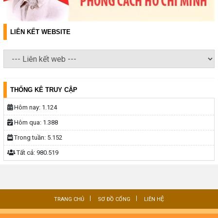
LIÊN KẾT WEBSITE
THỐNG KÊ TRUY CẬP
Hôm nay:
1.124
Hôm qua:
1.388
Trong tuần:
5.152
Tất cả:
980.519
TRANG CHỦ
SƠ ĐỒ CỔNG
LIÊN HỆ