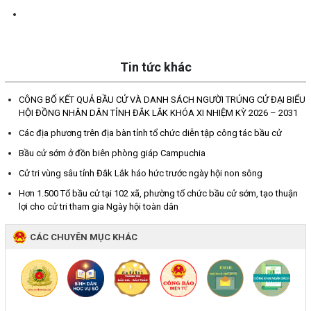
Tin tức khác
CÔNG BỐ KẾT QUẢ BẦU CỬ VÀ DANH SÁCH NGƯỜI TRÚNG CỬ ĐẠI BIỂU
HỘI ĐỒNG NHÂN DÂN TỈNH ĐẮK LẮK KHÓA XI NHIỆM KỲ 2026 – 2031
Các địa phương trên địa bàn tỉnh tổ chức diễn tập công tác bầu cử
Bầu cử sớm ở đồn biên phòng giáp Campuchia
Cử tri vùng sâu tỉnh Đắk Lắk háo hức trước ngày hội non sông
Hơn 1.500 Tổ bầu cử tại 102 xã, phường tổ chức bầu cử sớm, tạo thuận
lợi cho cử tri tham gia Ngày hội toàn dân
CÁC CHUYÊN MỤC KHÁC