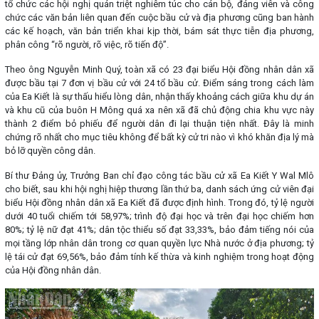
tổ chức các hội nghị quán triệt nghiêm túc cho cán bộ, đảng viên và công
chức các văn bản liên quan đến cuộc bầu cử và địa phương cũng ban hành
các kế hoạch, văn bản triển khai kịp thời, bám sát thực tiễn địa phương,
phân công “rõ người, rõ việc, rõ tiến độ”.
Theo ông Nguyễn Minh Quý, toàn xã có 23 đại biểu Hội đồng nhân dân xã
được bầu tại 7 đơn vị bầu cử với 24 tổ bầu cử. Điểm sáng trong cách làm
của Ea Kiết là sự thấu hiểu lòng dân, nhận thấy khoảng cách giữa khu dự án
và khu cũ của buôn H Mông quá xa nên xã đã chủ động chia khu vực này
thành 2 điểm bỏ phiếu để người dân đi lại thuận tiện nhất. Đây là minh
chứng rõ nhất cho mục tiêu không để bất kỳ cử tri nào vì khó khăn địa lý mà
bỏ lỡ quyền công dân.
Bí thư Đảng ủy, Trưởng Ban chỉ đạo công tác bầu cử xã Ea Kiết Y Wal Mlô
cho biết, sau khi hội nghị hiệp thương lần thứ ba, danh sách ứng cử viên đại
biểu Hội đồng nhân dân xã Ea Kiết đã được định hình. Trong đó, tỷ lệ người
dưới 40 tuổi chiếm tới 58,97%; trình độ đại học và trên đại học chiếm hơn
80%; tỷ lệ nữ đạt 41%; dân tộc thiểu số đạt 33,33%, bảo đảm tiếng nói của
mọi tầng lớp nhân dân trong cơ quan quyền lực Nhà nước ở địa phương; tỷ
lệ tái cử đạt 69,56%, bảo đảm tính kế thừa và kinh nghiệm trong hoạt động
của Hội đồng nhân dân.