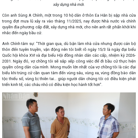
xây dựng nhà mới.
Còn anh Sùng A Chính, một trong 10 hộ dân ở thôn Ea Hăn bị sập nhà cửa
trong đợt mưa lũ xảy ra vào tháng 11/2025, nay được Nhà nước và chính
quyền địa phương cấp đất, xây dựng nhà mới, cho nên anh rất phấn khởi khi
nhắc đến ngày bầu cử.
Anh Chính tâm sự: "Thời gian qua, dù bận làm nhà cửa nhưng được cán bộ
thôn đến tuyên truyền, vận động nên tôi biết rõ ngày 15/3 là ngày đại biểu
Quốc hội khóa XVI và đại biểu Hội đồng nhân dân các cấp, nhiệm kỳ 2026-
2031. Ngày đó, vợ chồng tôi sẽ sắp xếp công việc để đi bầu cử thực hiện
quyền công dân của mình. Mong muốn lớn nhất của vợ chồng tôi là các đại
biểu khi trúng cử cần quan tâm đến vùng sâu, vùng xa, vùng đồng bào dân
tộc thiểu số, vùng bị thiên tai… giúp người dân chúng tôi có điều kiện phát
triển kinh tế, các cháu nhỏ có điều kiện học hành tốt hơn".