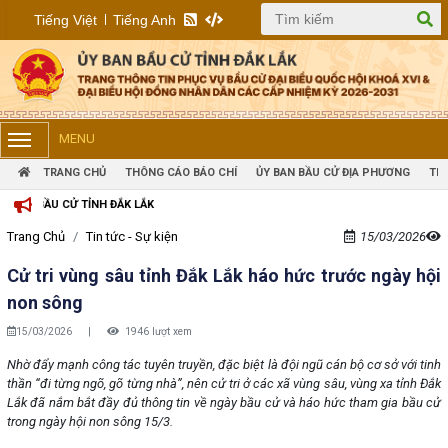
Tiếng Việt
Tiếng Anh
MENU
TRANG CHỦ
THÔNG CÁO BÁO CHÍ
ỦY BAN BẦU CỬ ĐỊA PHƯƠNG
TIN
ẮK LẮK
Trang Chủ
Tin tức - Sự kiện
15/03/2026
Cử tri vùng sâu tỉnh Đắk Lắk háo hức trước ngày hội
non sông
15/03/2026
|
1946 lượt xem
Nhờ đẩy mạnh công tác tuyên truyền, đặc biệt là đội ngũ cán bộ cơ sở với tinh
thần “đi từng ngõ, gõ từng nhà”, nên cử tri ở các xã vùng sâu, vùng xa tỉnh Đắk
Lắk đã nắm bắt đầy đủ thông tin về ngày bầu cử và háo hức tham gia bầu cử
trong ngày hội non sông 15/3.