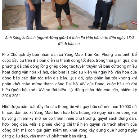
Anh Sùng A Chính (người đứng giữa) ở thôn Ea Hăn háo hức đến ngày 15/3
để đi bầu cử.
Phó Chủ tịch Ủy ban nhân dân xã Yang Mao Trần Kim Phụng cho biết: Để
cuộc bầu cử trên địa bàn diễn ra thành công tốt đẹp, trong thời gian qua, địa
phương đã chủ động lồng ghép công tác tuyên truyền về bầu cử trong nhiều
hoạt động văn hóa xã hội, đặc biệt là các sự kiện và ngày hội văn hóa của
đồng bào các dân tộc trên địa bàn. Qua đó, góp phần lan tỏa không khí
phấn khởi chào mừng thành công Đại hội XIV của Đảng, cuộc bầu cử đại
biểu Quốc hội khóa XVI và đại biểu Hội đồng nhân dân các cấp, nhiệm kỳ
2026-2031.
Nhờ được nắm bắt đầy đủ các thông tin về ngày bầu cử nên hơn 10.000 cử
tri các dân tộc xã Yang Mao luôn háo hức hướng về ngày hội non sông với
kỳ vọng nhiệm kỳ mới sẽ có thêm nhiều chủ trương, quyết sách đúng đắn,
hợp lòng dân. Mỗi lá phiếu không chỉ thể hiện quyền và trách nhiệm của
công dân mà còn gửi gắm niềm tin, khát vọng xây dựng quê hương ngày
càng giàu đẹp, văn minh và phát triển bền vững…