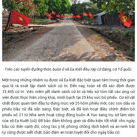
Trên các tuyến đường thôn, buôn ở xã Ea Kiết đều rợp cờ Đảng, cờ Tổ quốc.
Một trong những nhiệm vụ được xã Ea Kiết đặc biệt quan tâm trong thời gian
qua là rà soát lập danh sách cử tri. Đến nay, toàn xã đã xác định được
13.445 cử tri. Việc niêm yết danh sách cử tri và tiểu sử tóm tắt các ứng cử
viên được thực hiện công khai, minh bạch tại 25 khu vực bỏ phiếu. Cơ sở vật
chất được quan tâm đầu tư đúng mức với 25 hòm phiếu mới, các con dấu và
phiếu bầu cử đã sẵn sàng. Đặc biệt, xã đã linh hoạt điều chỉnh điểm bỏ
phiếu số 21 từ Nhà sinh hoạt cộng đồng buôn A Yun sang trụ sở làm việc
của xã Ea Kuêh (cũ) để bảo đảm không gian và điều kiện tốt nhất cho ngày
bầu cử. Bên cạnh đó, công tác y tế, phòng chống dịch bệnh và an ninh trật
tự cũng được siết chặt, bảo đảm an toàn tuyệt đối cho ngày bầu cử.