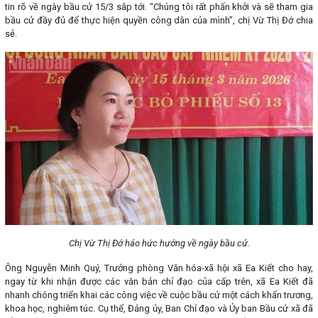
tin rõ về ngày bầu cử 15/3 sắp tới. “Chúng tôi rất phấn khởi và sẽ tham gia
bầu cử đầy đủ để thực hiện quyền công dân của mình”, chị Vừ Thị Đớ chia
sẻ.
Chị Vừ Thị Đớ háo hức hướng về ngày bầu cử.
Ông Nguyễn Minh Quý, Trưởng phòng Văn hóa-xã hội xã Ea Kiết cho hay,
ngay từ khi nhận được các văn bản chỉ đạo của cấp trên, xã Ea Kiết đã
nhanh chóng triển khai các công việc về cuộc bầu cử một cách khẩn trương,
khoa học, nghiêm túc. Cụ thể, Đảng ủy, Ban Chỉ đạo và Ủy ban Bầu cử xã đã