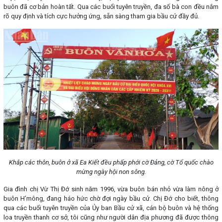
buôn đã cơ bản hoàn tất. Qua các buổi tuyên truyền, đa số bà con đều nắm
rõ quy định và tích cực hưởng ứng, sẵn sàng tham gia bầu cử đầy đủ.
Khắp các thôn, buôn ở xã Ea Kiết đều phấp phới cờ Đảng, cờ Tổ quốc chào
mừng ngày hội non sông.
Gia đình chị Vừ Thị Đớ sinh năm 1996, vừa buôn bán nhỏ vừa làm nông ở
buôn H’mông, đang háo hức chờ đợi ngày bầu cử. Chị Đớ cho biết, thông
qua các buổi tuyên truyền của Ủy ban Bầu cử xã, cán bộ buôn và hệ thống
loa truyền thanh cơ sở, tôi cũng như người dân địa phương đã được thông