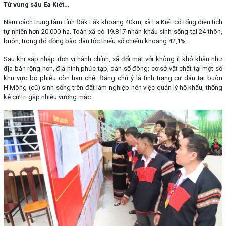
Từ vùng sâu Ea Kiết…
Nằm cách trung tâm tỉnh Đắk Lắk khoảng 40km, xã Ea Kiết có tổng diện tích
tự nhiên hơn 20.000 ha. Toàn xã có 19.817 nhân khẩu sinh sống tại 24 thôn,
buôn, trong đó đồng bào dân tộc thiểu số chiếm khoảng 42,1%.
Sau khi sáp nhập đơn vị hành chính, xã đối mặt với không ít khó khăn như
địa bàn rộng hơn, địa hình phức tạp, dân số đông; cơ sở vật chất tại một số
khu vực bỏ phiếu còn hạn chế. Đáng chú ý là tình trạng cư dân tại buôn
H’Mông (cũ) sinh sống trên đất lâm nghiệp nên việc quản lý hộ khẩu, thống
kê cử tri gặp nhiều vướng mắc…