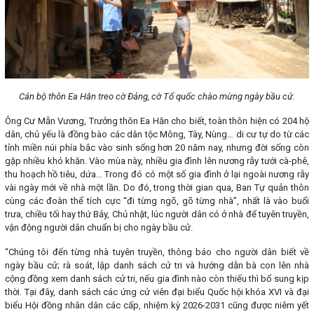
Cán bộ thôn Ea Hăn treo cờ Đảng, cờ Tổ quốc chào mừng ngày bầu cử.
Ông Cư Mẫn Vương, Trưởng thôn Ea Hăn cho biết, toàn thôn hiện có 204 hộ
dân, chủ yếu là đồng bào các dân tộc Mông, Tày, Nùng… di cư tự do từ các
tỉnh miền núi phía bắc vào sinh sống hơn 20 năm nay, nhưng đời sống còn
gặp nhiều khó khăn. Vào mùa này, nhiều gia đình lên nương rẫy tưới cà-phê,
thu hoạch hồ tiêu, dứa… Trong đó có một số gia đình ở lại ngoài nương rẫy
vài ngày mới về nhà một lần. Do đó, trong thời gian qua, Ban Tự quản thôn
cùng các đoàn thể tích cực “đi từng ngõ, gõ từng nhà”, nhất là vào buổi
trưa, chiều tối hay thứ Bảy, Chủ nhật, lúc người dân có ở nhà để tuyên truyền,
vận động người dân chuẩn bị cho ngày bầu cử.
“Chúng tôi đến từng nhà tuyên truyền, thông báo cho người dân biết về
ngày bầu cử; rà soát, lập danh sách cử tri và hướng dẫn bà con lên nhà
cộng đồng xem danh sách cử tri, nếu gia đình nào còn thiếu thì bổ sung kịp
thời. Tại đây, danh sách các ứng cử viên đại biểu Quốc hội khóa XVI và đại
biểu Hội đồng nhân dân các cấp, nhiệm kỳ 2026-2031 cũng được niêm yết