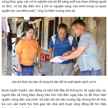
công khai, giúp các cử tri nghiên cứu kỹ để sáng suốt lựa chọn những người
có đức, có tài đại diện cho ý chí và nguyện vọng của mình trong cơ quan
quyền lực của Nhà nước”, ông Cư Mẫn Vương chia sẻ.
Cán bộ thôn Ea Hăn về từng hộ dân để rà soát danh sách cử tri.
Được tuyên truyền, vận động và nắm bắt đầy đủ thông tin về ngày bầu cử,
người dân xã Yang Mao đang háo hức chờ đến ngày bầu cử để thực hiện
quyền công dân của mình. Dù bận rộn với việc nương rẫy, nhưng khi về nhà,
bà con vẫn tranh thủ thời gian lên nhà sinh hoạt cộng đồng để tìm hiểu