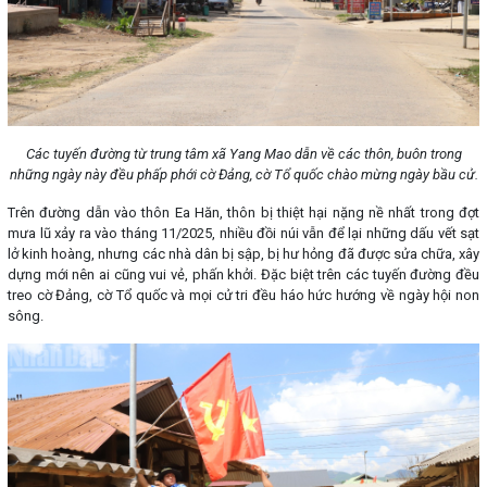
Các tuyến đường từ trung tâm xã Yang Mao dẫn về các thôn, buôn trong
những ngày này đều phấp phới cờ Đảng, cờ Tổ quốc chào mừng ngày bầu cử.
Trên đường dẫn vào thôn Ea Hăn, thôn bị thiệt hại nặng nề nhất trong đợt
mưa lũ xảy ra vào tháng 11/2025, nhiều đồi núi vẫn để lại những dấu vết sạt
lở kinh hoàng, nhưng các nhà dân bị sập, bị hư hỏng đã được sửa chữa, xây
dựng mới nên ai cũng vui vẻ, phấn khởi. Đặc biệt trên các tuyến đường đều
treo cờ Đảng, cờ Tổ quốc và mọi cử tri đều háo hức hướng về ngày hội non
sông.