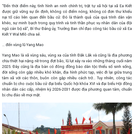
“Đến thời điểm này, tình hình an ninh chính trị, trật tự xã hội tại xã Ea Kiết
được giữ vững sự ổn định, không có điểm nóng, không có đơn thư khiếu
nại tố cáo liên quan đến bầu cử. Đó là thành quả của quá trình dân vận
khéo, sự minh bạch trong quy trình và tinh thần phục vụ nhân dân của đội
ngũ cán bộ xã”, Bí thư Đảng ủy, Trưởng Ban chỉ đạo công tác bầu cử xã Ea
Kiết Y Wal Mlô chia sẻ.
… đến vùng lũ Yang Mao
Yang Mao là xã vùng sâu, vùng xa của tỉnh Đắk Lắk và cũng là địa phương
chịu thiệt hại nặng nề trong đợt bão, lũ lụt xảy ra vào những tháng cuối năm
2025. Đây cũng là địa bàn có đông đồng bào dân tộc thiểu số sinh sống,
đời sống còn gặp nhiều khó khăn, địa hình phức tạp, việc đi lại giữa trung
tâm xã với các thôn, buôn còn gặp nhiều cách trở... Tuy nhiên, công tác
chuẩn bị cho cuộc bầu cử đại biểu Quốc hội khóa XVI và đại biểu Hội đồng
nhân dân các cấp, nhiệm kỳ 2026-2031 được địa phương quan tâm, chuẩn
bị chu đáo về mọi mặt.