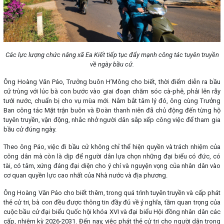
Các lực lượng chức năng xã Ea Kiết tiếp tục đẩy mạnh công tác tuyên truyền
về ngày bầu cử.
Ông Hoàng Văn Páo, Trưởng buôn H’Mông cho biết, thời điểm diễn ra bầu
cử trùng với lúc bà con bước vào giai đoạn chăm sóc cà-phê, phải lên rẫy
tưới nước, chuẩn bị cho vụ mùa mới. Nắm bắt tâm lý đó, ông cùng Trưởng
Ban công tác Mặt trận buôn và Đoàn thanh niên đã chủ động đến từng hộ
tuyên truyền, vận động, nhắc nhở người dân sắp xếp công việc để tham gia
bầu cử đúng ngày.
Theo ông Páo, việc đi bầu cử không chỉ thể hiện quyền và trách nhiệm của
công dân mà còn là dịp để người dân lựa chọn những đại biểu có đức, có
tài, có tâm, xứng đáng đại diện cho ý chí và nguyện vọng của nhân dân vào
cơ quan quyền lực cao nhất của Nhà nước và địa phương.
Ông Hoàng Văn Páo cho biết thêm, trong quá trình tuyên truyền và cấp phát
thẻ cử tri, bà con đều được thông tin đầy đủ về ý nghĩa, tầm quan trọng của
cuộc bầu cử đại biểu Quốc hội khóa XVI và đại biểu Hội đồng nhân dân các
cấp, nhiệm kỳ 2026-2031. Đến nay, việc phát thẻ cử tri cho người dân trong