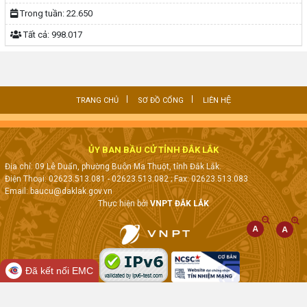
Trong tuần:
22.650
Tất cả:
998.017
TRANG CHỦ
SƠ ĐỒ CỔNG
LIÊN HỆ
ỦY BAN BẦU CỬ TỈNH ĐẮK LẮK
Địa chỉ: 09 Lê Duẩn, phường Buôn Ma Thuột, tỉnh Đắk Lắk.
Điện Thoại: 02623.513.081 - 02623.513.082
; Fax:
02623.513.083
Email: baucu@daklak.gov.vn
Thực hiện bởi
VNPT ĐẮK LẮK
Đã kết nối EMC