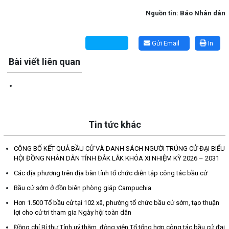
Nguồn tin: Báo Nhân dân
Lấy link copy
Gửi Email
In
Bài viết liên quan
Tin tức khác
CÔNG BỐ KẾT QUẢ BẦU CỬ VÀ DANH SÁCH NGƯỜI TRÚNG CỬ ĐẠI BIỂU
HỘI ĐỒNG NHÂN DÂN TỈNH ĐẮK LẮK KHÓA XI NHIỆM KỲ 2026 – 2031
Các địa phương trên địa bàn tỉnh tổ chức diễn tập công tác bầu cử
Bầu cử sớm ở đồn biên phòng giáp Campuchia
Hơn 1.500 Tổ bầu cử tại 102 xã, phường tổ chức bầu cử sớm, tạo thuận
lợi cho cử tri tham gia Ngày hội toàn dân
Đồng chí Bí thư Tỉnh uỷ thăm, động viên Tổ tổng hợp công tác bầu cử đại